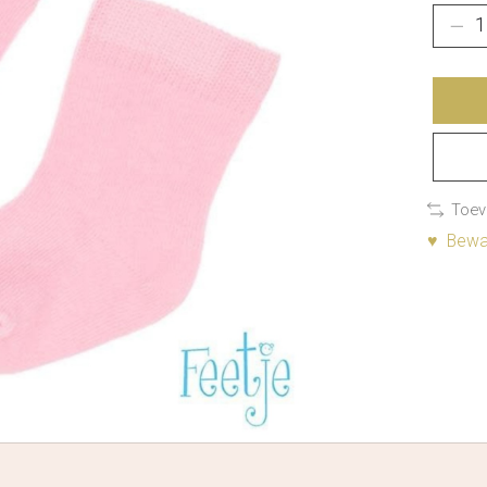
Toev
♥ Bewaa