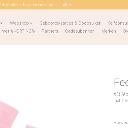
 ☀ Afhalen en langskomen kan op afspraak! ☀
Webshop
Geboortekaartjes & Doopsuiker
Kolfconsul
ks met %KORTING%
Partners
Cadeaubonnen
Merken
Ov
Fee
€3,9
Incl. bt
Hoeveel