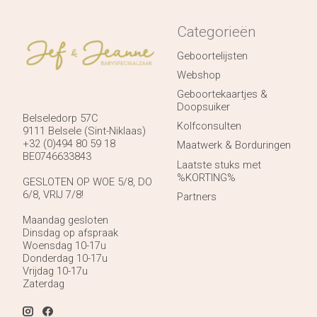
Categorieën
Geboortelijsten
Webshop
Geboortekaartjes &
Doopsuiker
Belseledorp 57C
Kolfconsulten
9111 Belsele (Sint-Niklaas)
+32 (0)494 80 59 18
Maatwerk & Borduringen
BE0746633843
Laatste stuks met
%KORTING%
GESLOTEN OP WOE 5/8, DO
6/8, VRIJ 7/8!
Partners
Maandag gesloten
Dinsdag op afspraak
Woensdag 10-17u
Donderdag 10-17u
Vrijdag 10-17u
Zaterdag