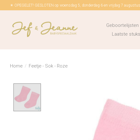
☀ OPEGELET! GESLOTEN op woensdag 5, donderdag 6 en vrijdag 7 augustus!
Geboortelijsten
Laatste stu
Home
/
Feetje - Sok - Roze
Product image slideshow Items