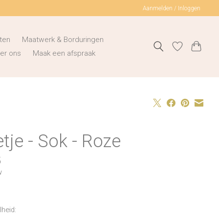
Aanmelden / Inloggen
ten
Maatwerk & Borduringen
er ons
Maak een afspraak
tje - Sok - Roze
5
w
heid: