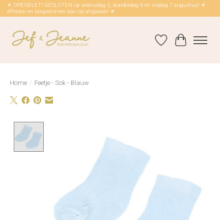
☀ OPEGELET! GESLOTEN op woensdag 5, donderdag 6 en vrijdag 7 augustus! ☀
Afhalen en langskomen kan op afspraak! ☀
Verlanglijst
Winkelwag
Home
/
Feetje - Sok - Blauw
Product image slideshow Items