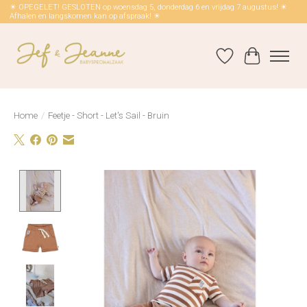
☀ OPEGELET! GESLOTEN op woensdag 5, donderdag 6 en vrijdag 7 augustus! ☀
Afhalen en langskomen kan op afspraak! ☀
Verlanglijst
Winkelwag
Home
/
Feetje - Short - Let's Sail - Bruin
Product image slideshow Items