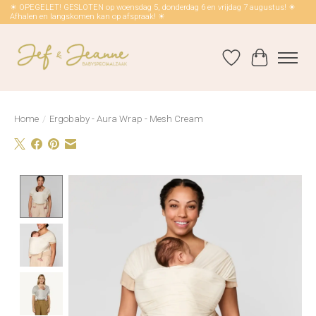
☀ OPEGELET! GESLOTEN op woensdag 5, donderdag 6 en vrijdag 7 augustus! ☀
Afhalen en langskomen kan op afspraak! ☀
Verlanglijst
Winkelwag
Home
/
Ergobaby - Aura Wrap - Mesh Cream
Product image slideshow Items