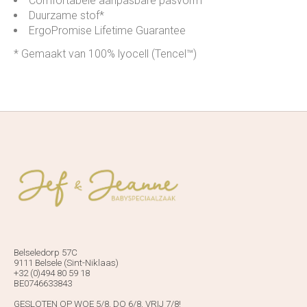
Comfortabele aanpasbare pasvorm
Duurzame stof*
ErgoPromise Lifetime Guarantee
* Gemaakt van 100% lyocell (Tencel™)
Belseledorp 57C
9111 Belsele (Sint-Niklaas)
+32 (0)494 80 59 18
BE0746633843
GESLOTEN OP WOE 5/8, DO 6/8, VRIJ 7/8!