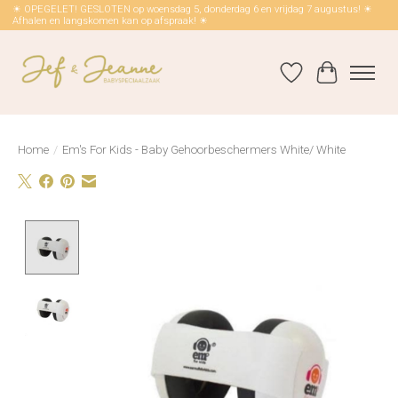
☀ OPEGELET! GESLOTEN op woensdag 5, donderdag 6 en vrijdag 7 augustus! ☀
Afhalen en langskomen kan op afspraak! ☀
Verlanglijst
Winkelwag
Home
/
Em's For Kids - Baby Gehoorbeschermers White/ White
Product image slideshow Items