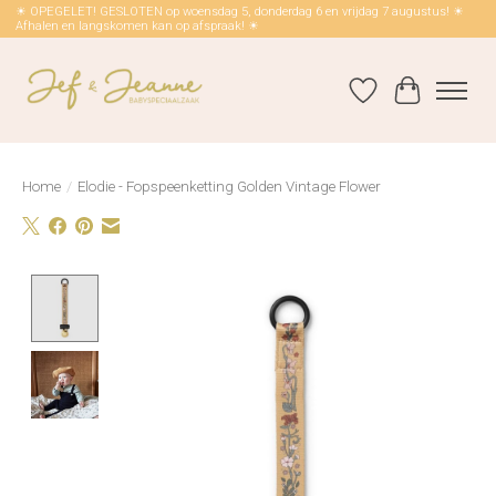
☀ OPEGELET! GESLOTEN op woensdag 5, donderdag 6 en vrijdag 7 augustus! ☀
Afhalen en langskomen kan op afspraak! ☀
Verlanglijst
Winkelwag
Home
/
Elodie - Fopspeenketting Golden Vintage Flower
Product image slideshow Items