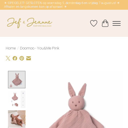
☀ OPEGELET! GESLOTEN op woensdag 5, donderdag 6 en vrijdag 7 augustus! ☀
Afhalen en langskomen kan op afspraak! ☀
Verlanglijst
Winkelwag
Home
/
Doomoo - You&Me Pink
Product image slideshow Items