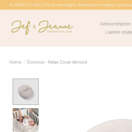
☀ OPEGELET! GESLOTEN op woensdag 5, donderdag 6 en vrijdag 7 augustus!
Geboortelijsten
Laatste stu
Home
/
Doomoo - Relax Cover Almond
Product image slideshow Items