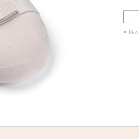
♥ Bewa