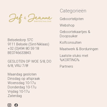
Categorieën
Geboortelijsten
Webshop
Geboortekaartjes &
Doopsuiker
Belseledorp 57C
Kolfconsulten
9111 Belsele (Sint-Niklaas)
+32 (0)494 80 59 18
Maatwerk & Borduringen
BE0746633843
Laatste stuks met
%KORTING%
GESLOTEN OP WOE 5/8, DO
6/8, VRIJ 7/8!
Partners
Maandag gesloten
Dinsdag op afspraak
Woensdag 10-17u
Donderdag 10-17u
Vrijdag 10-17u
Zaterdag