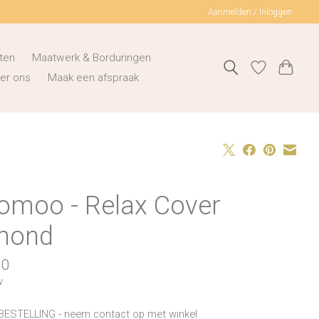
Aanmelden / Inloggen
ten
Maatwerk & Borduringen
er ons
Maak een afspraak
omoo - Relax Cover
mond
00
w
BESTELLING - neem contact op met winkel