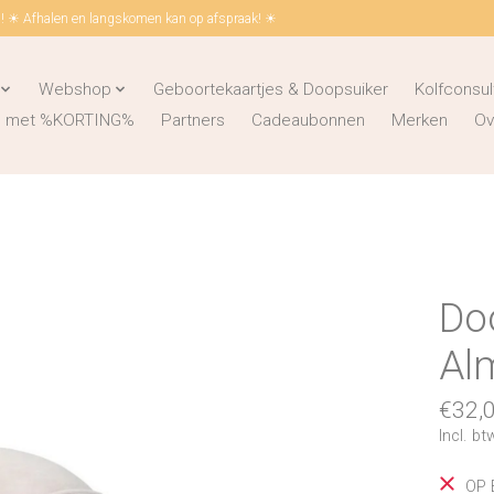
 ☀ Afhalen en langskomen kan op afspraak! ☀
Webshop
Geboortekaartjes & Doopsuiker
Kolfconsul
ks met %KORTING%
Partners
Cadeaubonnen
Merken
Ov
Do
Al
€32,
Incl. bt
OP 