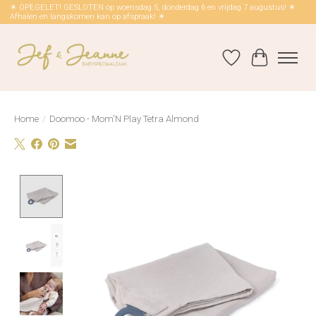
☀ OPEGELET! GESLOTEN op woensdag 5, donderdag 6 en vrijdag 7 augustus! ☀
Afhalen en langskomen kan op afspraak! ☀
Verlanglijst
Winkelwag
Home
/
Doomoo - Mom'N Play Tetra Almond
Product image slideshow Items