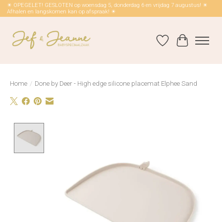
☀ OPEGELET! GESLOTEN op woensdag 5, donderdag 6 en vrijdag 7 augustus! ☀
Afhalen en langskomen kan op afspraak! ☀
Verlanglijst
Winkelwag
Home
/
Done by Deer - High edge silicone placemat Elphee Sand
Product image slideshow Items