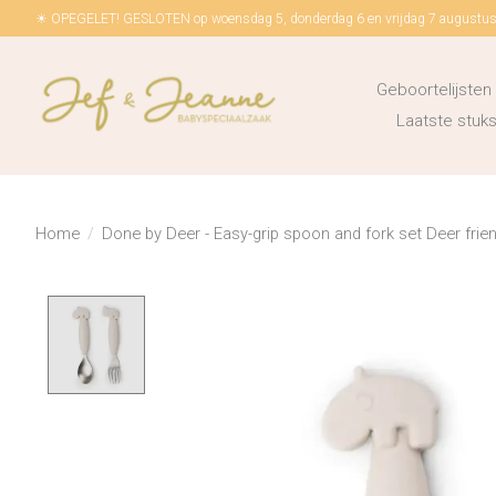
☀ OPEGELET! GESLOTEN op woensdag 5, donderdag 6 en vrijdag 7 augustus!
Geboortelijsten
Laatste stu
Home
/
Done by Deer - Easy-grip spoon and fork set Deer fri
Product image slideshow Items