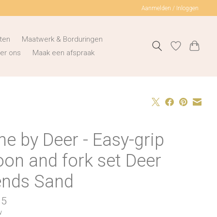
Aanmelden / Inloggen
ten
Maatwerk & Borduringen
er ons
Maak een afspraak
e by Deer - Easy-grip
on and fork set Deer
iends Sand
95
w