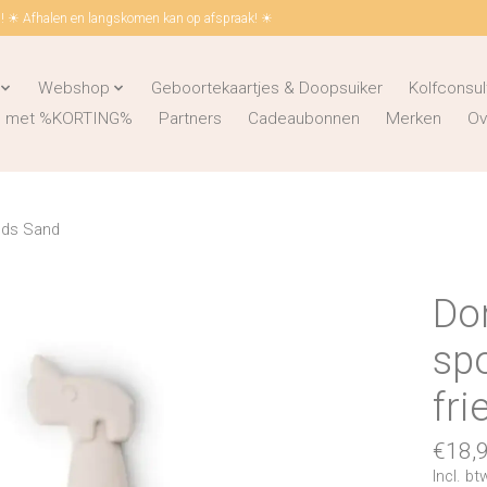
 ☀ Afhalen en langskomen kan op afspraak! ☀
Webshop
Geboortekaartjes & Doopsuiker
Kolfconsul
ks met %KORTING%
Partners
Cadeaubonnen
Merken
Ov
ends Sand
Don
spo
fr
€18,
Incl. bt