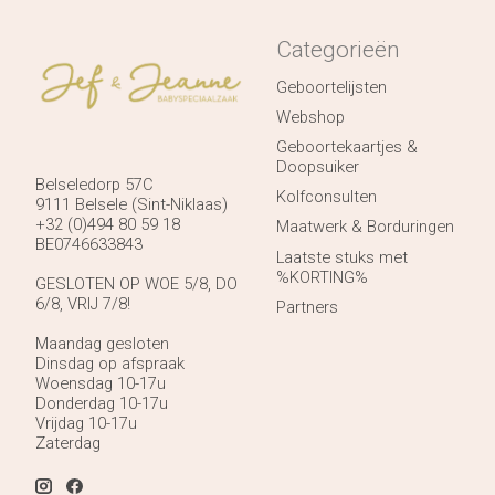
Categorieën
Geboortelijsten
Webshop
Geboortekaartjes &
Doopsuiker
Belseledorp 57C
Kolfconsulten
9111 Belsele (Sint-Niklaas)
+32 (0)494 80 59 18
Maatwerk & Borduringen
BE0746633843
Laatste stuks met
%KORTING%
GESLOTEN OP WOE 5/8, DO
6/8, VRIJ 7/8!
Partners
Maandag gesloten
Dinsdag op afspraak
Woensdag 10-17u
Donderdag 10-17u
Vrijdag 10-17u
Zaterdag