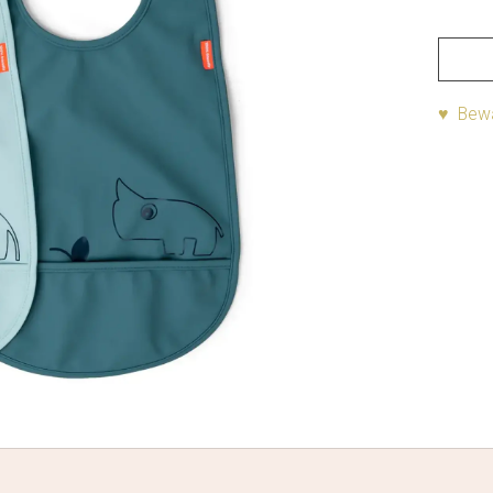
♥ Bewa