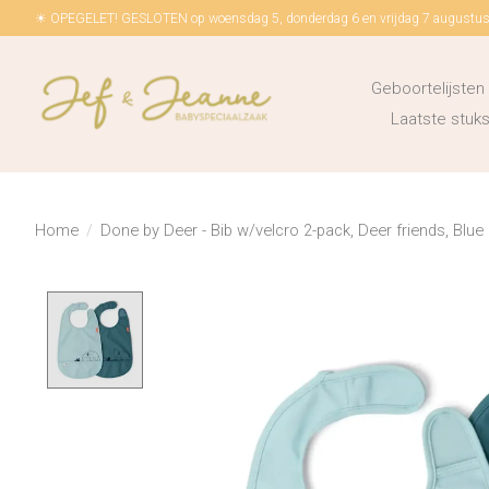
☀ OPEGELET! GESLOTEN op woensdag 5, donderdag 6 en vrijdag 7 augustus!
Geboortelijsten
Laatste stu
Home
/
Done by Deer - Bib w/velcro 2-pack, Deer friends, Blue
Product image slideshow Items