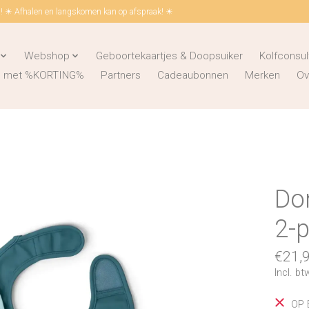
 ☀ Afhalen en langskomen kan op afspraak! ☀
Webshop
Geboortekaartjes & Doopsuiker
Kolfconsul
ks met %KORTING%
Partners
Cadeaubonnen
Merken
Ov
Don
2-p
€21,
Incl. bt
OP 