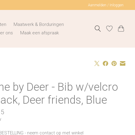
Aanmelden / Inloggen
ten
Maatwerk & Borduringen
er ons
Maak een afspraak
e by Deer - Bib w/velcro
ack, Deer friends, Blue
95
w
BESTELLING - neem contact op met winkel