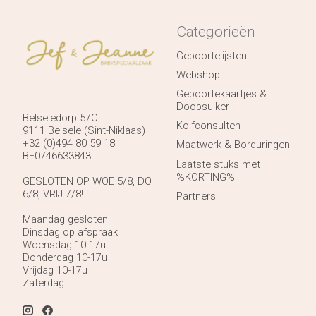
Categorieën
Geboortelijsten
Webshop
Geboortekaartjes &
Doopsuiker
Belseledorp 57C
Kolfconsulten
9111 Belsele (Sint-Niklaas)
+32 (0)494 80 59 18
Maatwerk & Borduringen
BE0746633843
Laatste stuks met
%KORTING%
GESLOTEN OP WOE 5/8, DO
6/8, VRIJ 7/8!
Partners
Maandag gesloten
Dinsdag op afspraak
Woensdag 10-17u
Donderdag 10-17u
Vrijdag 10-17u
Zaterdag