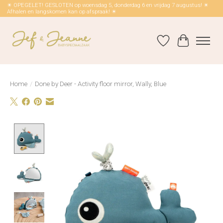
☀ OPEGELET! GESLOTEN op woensdag 5, donderdag 6 en vrijdag 7 augustus! ☀
Afhalen en langskomen kan op afspraak! ☀
Verlanglijst
Winkelwag
Home
/
Done by Deer - Activity floor mirror, Wally, Blue
Product image slideshow Items