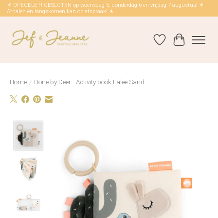
☀ OPEGELET! GESLOTEN op woensdag 5, donderdag 6 en vrijdag 7 augustus! ☀
Afhalen en langskomen kan op afspraak! ☀
Verlanglijst
Winkelwag
Home
/
Done by Deer - Activity book Lalee Sand
Product image slideshow Items