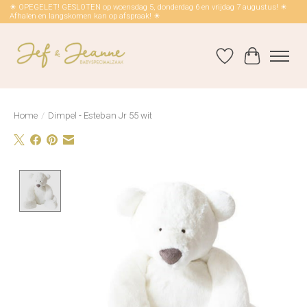
☀ OPEGELET! GESLOTEN op woensdag 5, donderdag 6 en vrijdag 7 augustus! ☀
Afhalen en langskomen kan op afspraak! ☀
Verlanglijst
Winkelwag
Home
/
Dimpel - Esteban Jr 55 wit
Product image slideshow Items