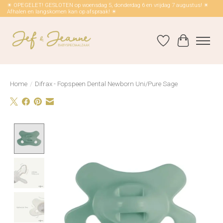
☀ OPEGELET! GESLOTEN op woensdag 5, donderdag 6 en vrijdag 7 augustus! ☀
Afhalen en langskomen kan op afspraak! ☀
Verlanglijst
Winkelwag
Home
/
Difrax - Fopspeen Dental Newborn Uni/Pure Sage
Product image slideshow Items