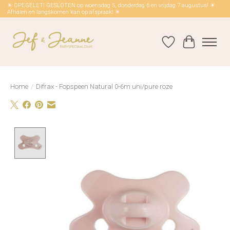
☀ OPEGELET! GESLOTEN op woensdag 5, donderdag 6 en vrijdag 7 augustus! ☀
Afhalen en langskomen kan op afspraak! ☀
Verlanglijst
Winkelwag
Home
/
Difrax - Fopspeen Natural 0-6m uni/pure roze
Product image slideshow Items