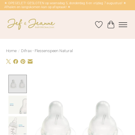
☀ OPEGELET! GESLOTEN op woensdag 5, donderdag 6 en vrijdag 7 augustus! ☀
Afhalen en langskomen kan op afspraak! ☀
Verlanglijst
Winkelwag
Home
/
Difrax - Flessenspeen Natural
Product image slideshow Items