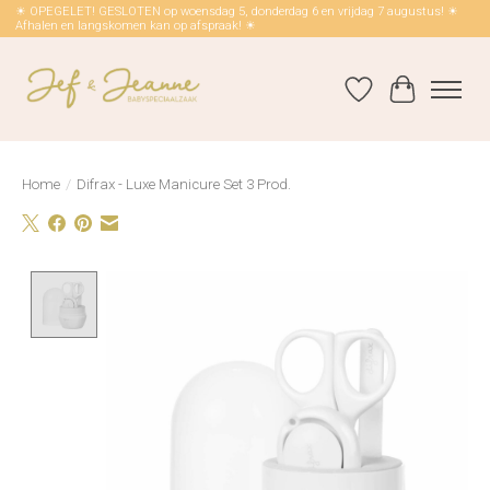
☀ OPEGELET! GESLOTEN op woensdag 5, donderdag 6 en vrijdag 7 augustus! ☀
Afhalen en langskomen kan op afspraak! ☀
Verlanglijst
Winkelwag
Home
/
Difrax - Luxe Manicure Set 3 Prod.
Product image slideshow Items