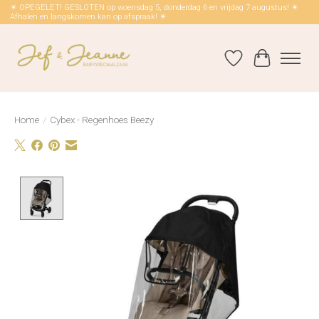
☀ OPEGELET! GESLOTEN op woensdag 5, donderdag 6 en vrijdag 7 augustus! ☀
Afhalen en langskomen kan op afspraak! ☀
Verlanglijst
Winkelwag
Home
/
Cybex - Regenhoes Beezy
Product image slideshow Items