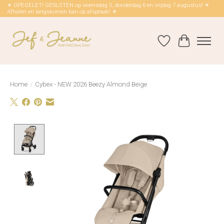
☀ OPEGELET! GESLOTEN op woensdag 5, donderdag 6 en vrijdag 7 augustus! ☀
Afhalen en langskomen kan op afspraak! ☀
Verlanglijst
Winkelwag
Home
/
Cybex - NEW 2026 Beezy Almond Beige
Product image slideshow Items