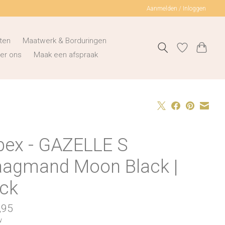
Aanmelden / Inloggen
ten
Maatwerk & Borduringen
er ons
Maak een afspraak
bex - GAZELLE S
aagmand Moon Black |
ack
,95
w