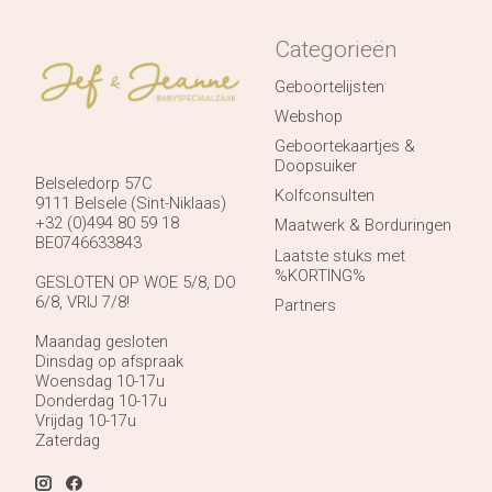
Categorieën
Geboortelijsten
Webshop
Geboortekaartjes &
Doopsuiker
Belseledorp 57C
Kolfconsulten
9111 Belsele (Sint-Niklaas)
+32 (0)494 80 59 18
Maatwerk & Borduringen
BE0746633843
Laatste stuks met
%KORTING%
GESLOTEN OP WOE 5/8, DO
6/8, VRIJ 7/8!
Partners
Maandag gesloten
Dinsdag op afspraak
Woensdag 10-17u
Donderdag 10-17u
Vrijdag 10-17u
Zaterdag