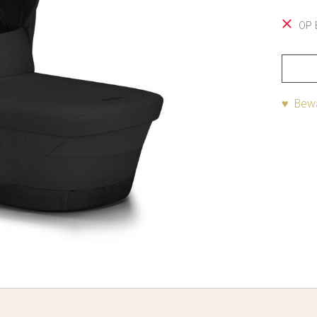
OP 
♥ Bewa