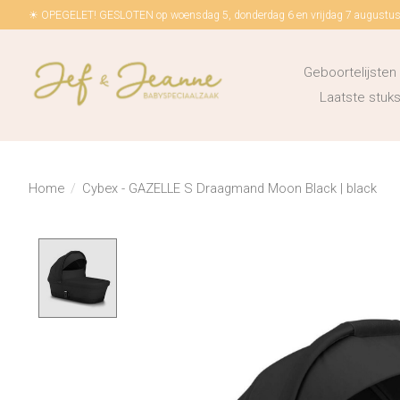
☀ OPEGELET! GESLOTEN op woensdag 5, donderdag 6 en vrijdag 7 augustus!
Geboortelijsten
Laatste stu
Home
/
Cybex - GAZELLE S Draagmand Moon Black | black
Product image slideshow Items