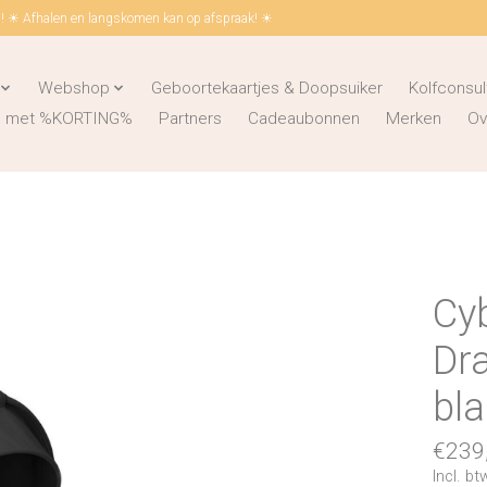
 ☀ Afhalen en langskomen kan op afspraak! ☀
Webshop
Geboortekaartjes & Doopsuiker
Kolfconsul
ks met %KORTING%
Partners
Cadeaubonnen
Merken
Ov
Cy
Dr
bl
€239
Incl. bt