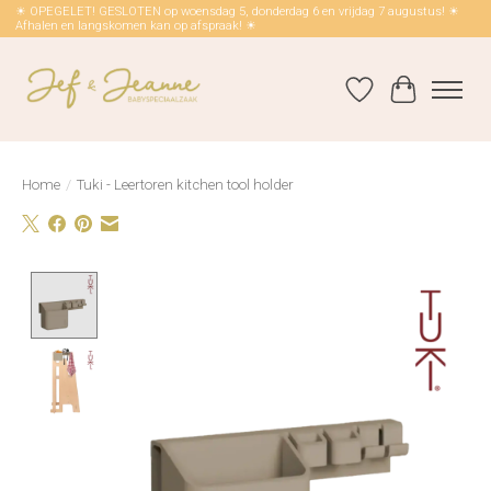
☀ OPEGELET! GESLOTEN op woensdag 5, donderdag 6 en vrijdag 7 augustus! ☀
Afhalen en langskomen kan op afspraak! ☀
Verlanglijst
Winkelwag
Home
/
Tuki - Leertoren kitchen tool holder
Product image slideshow Items