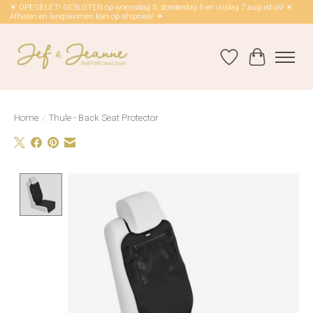
☀ OPEGELET! GESLOTEN op woensdag 5, donderdag 6 en vrijdag 7 augustus! ☀
Afhalen en langskomen kan op afspraak! ☀
Verlanglijst
Winkelwag
Home
/
Thule - Back Seat Protector
Product image slideshow Items