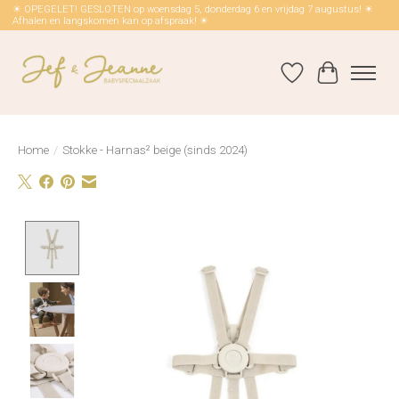
☀ OPEGELET! GESLOTEN op woensdag 5, donderdag 6 en vrijdag 7 augustus! ☀
Afhalen en langskomen kan op afspraak! ☀
Verlanglijst
Winkelwag
Home
/
Stokke - Harnas² beige (sinds 2024)
Product image slideshow Items