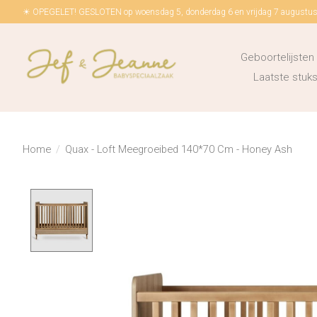
☀ OPEGELET! GESLOTEN op woensdag 5, donderdag 6 en vrijdag 7 augustus!
Geboortelijsten
Laatste stu
Home
/
Quax - Loft Meegroeibed 140*70 Cm - Honey Ash
Product image slideshow Items