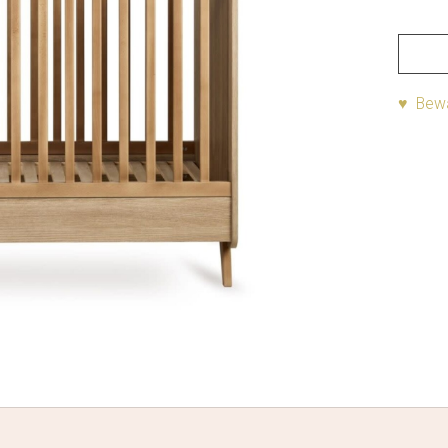
♥ Bewa