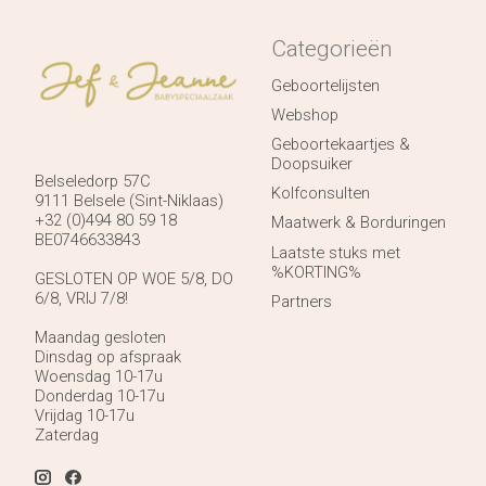
Categorieën
Geboortelijsten
Webshop
Geboortekaartjes &
Doopsuiker
Belseledorp 57C
Kolfconsulten
9111 Belsele (Sint-Niklaas)
+32 (0)494 80 59 18
Maatwerk & Borduringen
BE0746633843
Laatste stuks met
%KORTING%
GESLOTEN OP WOE 5/8, DO
6/8, VRIJ 7/8!
Partners
Maandag gesloten
Dinsdag op afspraak
Woensdag 10-17u
Donderdag 10-17u
Vrijdag 10-17u
Zaterdag