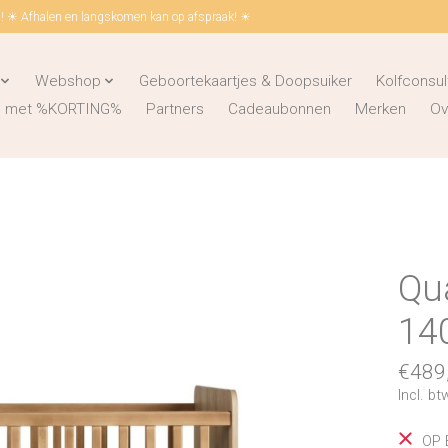
 ☀ Afhalen en langskomen kan op afspraak! ☀
Webshop
Geboortekaartjes & Doopsuiker
Kolfconsul
ks met %KORTING%
Partners
Cadeaubonnen
Merken
Ov
Qu
14
€489
Incl. bt
OP 