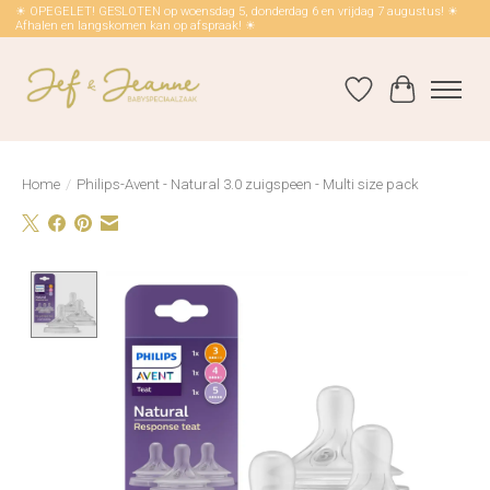
☀ OPEGELET! GESLOTEN op woensdag 5, donderdag 6 en vrijdag 7 augustus! ☀
Afhalen en langskomen kan op afspraak! ☀
Verlanglijst
Winkelwag
Home
/
Philips-Avent - Natural 3.0 zuigspeen - Multi size pack
Product image slideshow Items