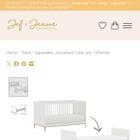
☀ OPEGELET! GESLOTEN op woensdag 5, donderdag 6 en vrijdag 7 augustus! ☀
Afhalen en langskomen kan op afspraak! ☀
Verlanglijst
Winkelwag
Home
/
Paidi - Zijpanelen Juniorbed Cutie Lea - Offwhite
Product image slideshow Items