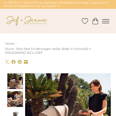
☀ OPEGELET! GESLOTEN op woensdag 5, donderdag 6 en vrijdag 7 augustus! ☀
Afhalen en langskomen kan op afspraak! ☀
Verlanglijst
Winkelwag
Home
/
Nuna - Mixx Next kinderwagen cedar (leder in chocolat) +
DRAAGMAND INCLUSIEF
Product image slideshow Items