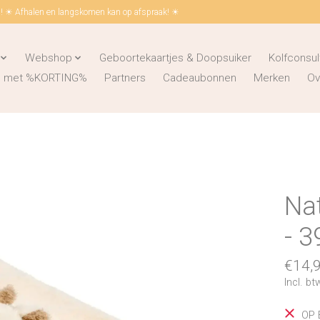
 ☀ Afhalen en langskomen kan op afspraak! ☀
Webshop
Geboortekaartjes & Doopsuiker
Kolfconsul
ks met %KORTING%
Partners
Cadeaubonnen
Merken
Ov
Nat
- 3
€14,
Incl. bt
OP 