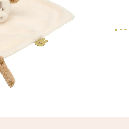
♥ Bewa