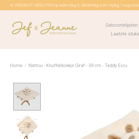
☀ OPEGELET! GESLOTEN op woensdag 5, donderdag 6 en vrijdag 7 augustus!
Geboortelijsten
Laatste stu
Home
/
Nattou - Knuffeldoekje Giraf - 39 cm - Teddy Ecru
Product image slideshow Items