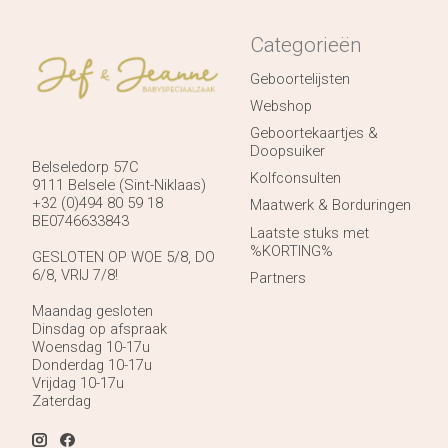
Categorieën
Geboortelijsten
Webshop
Geboortekaartjes &
Doopsuiker
Belseledorp 57C
Kolfconsulten
9111 Belsele (Sint-Niklaas)
+32 (0)494 80 59 18
Maatwerk & Borduringen
BE0746633843
Laatste stuks met
%KORTING%
GESLOTEN OP WOE 5/8, DO
6/8, VRIJ 7/8!
Partners
Maandag gesloten
Dinsdag op afspraak
Woensdag 10-17u
Donderdag 10-17u
Vrijdag 10-17u
Zaterdag