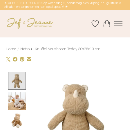
☀ OPEGELET! GESLOTEN op woensdag 5, donderdag 6 en vrijdag 7 augustus! ☀
Afhalen en langskomen kan op afspraak! ☀
Verlanglijst
Winkelwag
Home
/
Nattou - Knuffel Neushoorn Teddy 30x28x10 cm
Product image slideshow Items