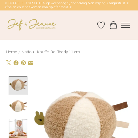
☀ OPEGELET! GESLOTEN op woensdag 5, donderdag 6 en vrijdag 7 augustus! ☀
Afhalen en langskomen kan op afspraak! ☀
Verlanglijst
Winkelwag
Home
/
Nattou - Knuffel Bal Teddy 11 cm
Product image slideshow Items