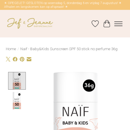
☀ OPEGELET! GESLOTEN op woensdag 5, donderdag 6 en vrijdag 7 augustus! ☀
Afhalen en langskomen kan op afspraak! ☀
Verlanglijst
Winkelwag
Home
/
Naif - Baby&Kids Sunscreen SPF 50 stick no perfume 36g
Product image slideshow Items