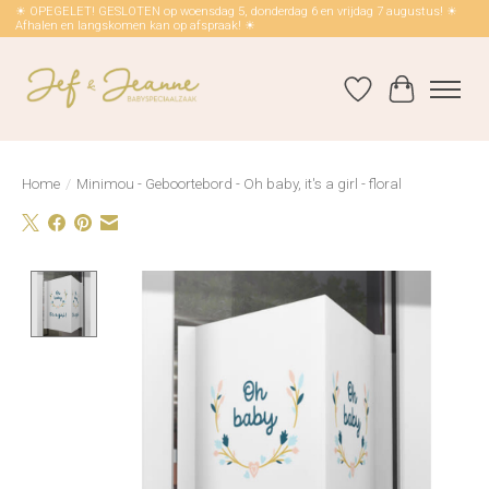
☀ OPEGELET! GESLOTEN op woensdag 5, donderdag 6 en vrijdag 7 augustus! ☀
Afhalen en langskomen kan op afspraak! ☀
Verlanglijst
Winkelwag
Home
/
Minimou - Geboortebord - Oh baby, it's a girl - floral
Product image slideshow Items