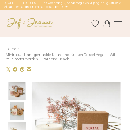
☀ OPEGELET! GESLOTEN op woensdag 5, donderdag 6 en vrijdag 7 augustus! ☀
Afhalen en langskomen kan op afspraak! ☀
Verlanglijst
Winkelwag
Home
/
Minimou - Handgemaakte Kaars met Kurken Deksel Vegan - Wil jij
mijn meter worden? - Paradise Beach
Product image slideshow Items