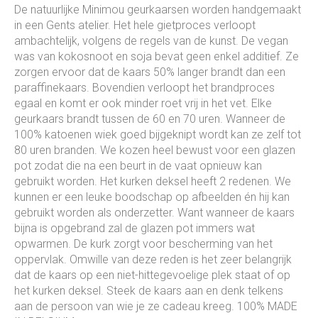
De natuurlijke Minimou geurkaarsen worden handgemaakt
in een Gents atelier. Het hele gietproces verloopt
ambachtelijk, volgens de regels van de kunst. De vegan
was van kokosnoot en soja bevat geen enkel additief. Ze
zorgen ervoor dat de kaars 50% langer brandt dan een
paraffinekaars. Bovendien verloopt het brandproces
egaal en komt er ook minder roet vrij in het vet. Elke
geurkaars brandt tussen de 60 en 70 uren. Wanneer de
100% katoenen wiek goed bijgeknipt wordt kan ze zelf tot
80 uren branden. We kozen heel bewust voor een glazen
pot zodat die na een beurt in de vaat opnieuw kan
gebruikt worden. Het kurken deksel heeft 2 redenen. We
kunnen er een leuke boodschap op afbeelden én hij kan
gebruikt worden als onderzetter. Want wanneer de kaars
bijna is opgebrand zal de glazen pot immers wat
opwarmen. De kurk zorgt voor bescherming van het
oppervlak. Omwille van deze reden is het zeer belangrijk
dat de kaars op een niet-hittegevoelige plek staat of op
het kurken deksel. Steek de kaars aan en denk telkens
aan de persoon van wie je ze cadeau kreeg. 100% MADE