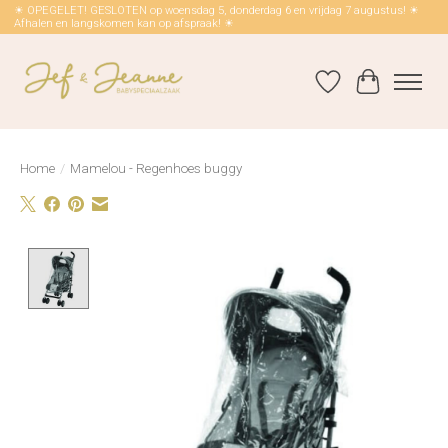
☀ OPEGELET! GESLOTEN op woensdag 5, donderdag 6 en vrijdag 7 augustus! ☀
Afhalen en langskomen kan op afspraak! ☀
Verlanglijst
Winkelwag
Home
/
Mamelou - Regenhoes buggy
Product image slideshow Items