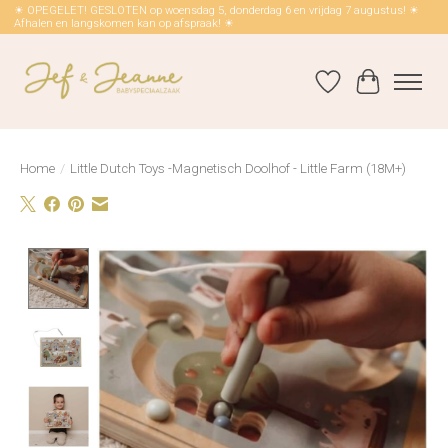
☀ OPEGELET! GESLOTEN op woensdag 5, donderdag 6 en vrijdag 7 augustus! ☀
Afhalen en langskomen kan op afspraak! ☀
Verlanglijst
Winkelwag
Home
/
Little Dutch Toys -Magnetisch Doolhof - Little Farm (18M+)
Product image slideshow Items