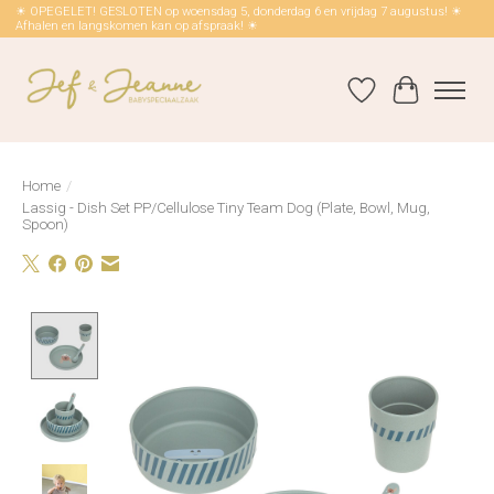
☀ OPEGELET! GESLOTEN op woensdag 5, donderdag 6 en vrijdag 7 augustus! ☀
Afhalen en langskomen kan op afspraak! ☀
Verlanglijst
Winkelwag
Home
/
Lassig - Dish Set PP/Cellulose Tiny Team Dog (Plate, Bowl, Mug,
Spoon)
Product image slideshow Items