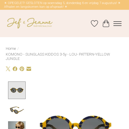
☀ OPEGELET! GESLOTEN op woensdag 5, donderdag 6 en vrijdag 7 augustus! ☀
Afhalen en langskomen kan op afspraak! ☀
Verlanglijst
Winkelwag
Home
/
KOMONO - SUNGLASS KIDDOS 3-5y - LOU- PATTERN-YELLOW
JUNGLE
Product image slideshow Items