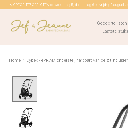
☀ OPEGELET! GESLOTEN op woensdag 5, donderdag 6 en vrijdag 7 augustus!
Geboortelijsten
Laatste stu
Home
/
Cybex - ePRIAM onderstel, hardpart van de zit inclusief,
Product image slideshow Items