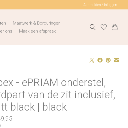
Aanmelden / Inloggen
ten
Maatwerk & Borduringen
er ons
Maak een afspraak
bex - ePRIAM onderstel,
dpart van de zit inclusief,
t black | black
49,95
w