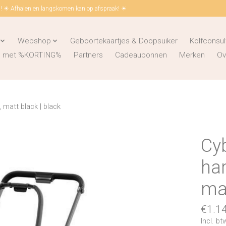
 ☀ Afhalen en langskomen kan op afspraak! ☀
Webshop
Geboortekaartjes & Doopsuiker
Kolfconsul
ks met %KORTING%
Partners
Cadeaubonnen
Merken
Ov
 matt black | black
Cy
har
mat
€1.1
Incl. bt