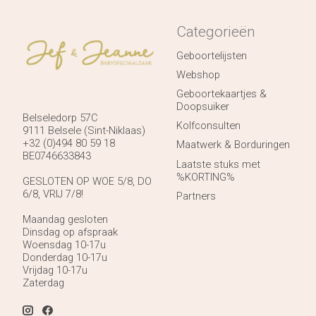
Categorieën
Geboortelijsten
Webshop
Geboortekaartjes &
Doopsuiker
Belseledorp 57C
Kolfconsulten
9111 Belsele (Sint-Niklaas)
+32 (0)494 80 59 18
Maatwerk & Borduringen
BE0746633843
Laatste stuks met
%KORTING%
GESLOTEN OP WOE 5/8, DO
6/8, VRIJ 7/8!
Partners
Maandag gesloten
Dinsdag op afspraak
Woensdag 10-17u
Donderdag 10-17u
Vrijdag 10-17u
Zaterdag