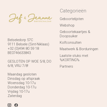
Categorieën
Geboortelijsten
Webshop
Geboortekaartjes &
Doopsuiker
Belseledorp 57C
Kolfconsulten
9111 Belsele (Sint-Niklaas)
+32 (0)494 80 59 18
Maatwerk & Borduringen
BE0746633843
Laatste stuks met
%KORTING%
GESLOTEN OP WOE 5/8, DO
6/8, VRIJ 7/8!
Partners
Maandag gesloten
Dinsdag op afspraak
Woensdag 10-17u
Donderdag 10-17u
Vrijdag 10-17u
Zaterdag