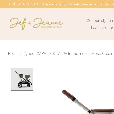
☀ OPEGELET! GESLOTEN op woensdag 5, donderdag 6 en vrijdag 7 augustus!
Geboortelijsten
Laatste stu
Home
/
Cybex - GAZELLE S TAUPE frame met zit Moss Green
Product image slideshow Items