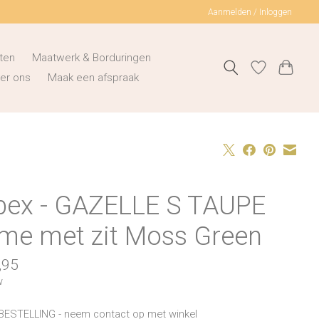
Aanmelden / Inloggen
ten
Maatwerk & Borduringen
er ons
Maak een afspraak
bex - GAZELLE S TAUPE
ame met zit Moss Green
,95
w
BESTELLING - neem contact op met winkel