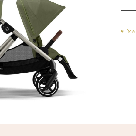
♥ Bewa