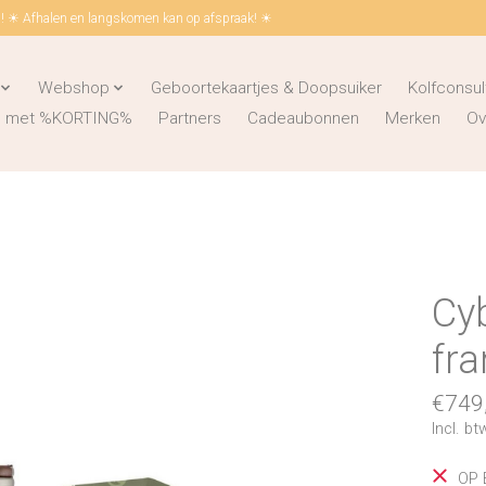
 ☀ Afhalen en langskomen kan op afspraak! ☀
Webshop
Geboortekaartjes & Doopsuiker
Kolfconsul
ks met %KORTING%
Partners
Cadeaubonnen
Merken
Ov
Cy
fr
€749
Incl. bt
OP 