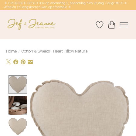
☀ OPEGELET! GESLOTEN op woensdag 5, donderdag 6 en vrijdag 7 augustus! ☀
Afhalen en langskomen kan op afspraak! ☀
Verlanglijst
Winkelwag
Home
/
Cotton & Sweets - Heart Pillow Natural
Product image slideshow Items