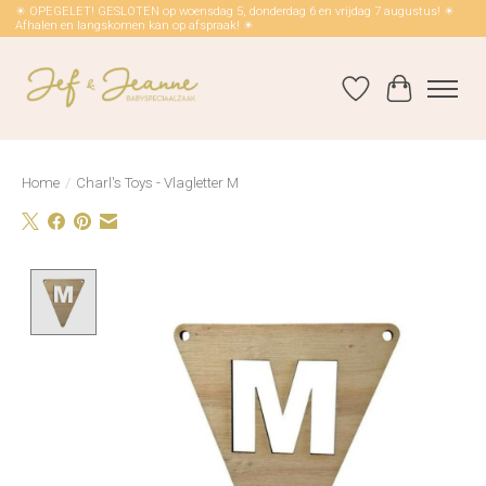
☀ OPEGELET! GESLOTEN op woensdag 5, donderdag 6 en vrijdag 7 augustus! ☀
Afhalen en langskomen kan op afspraak! ☀
Verlanglijst
Winkelwag
Home
/
Charl's Toys - Vlagletter M
Product image slideshow Items