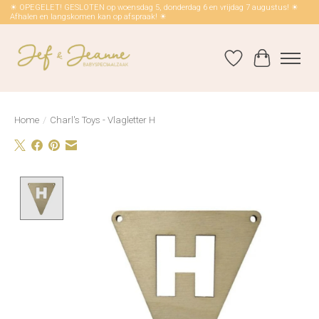
☀ OPEGELET! GESLOTEN op woensdag 5, donderdag 6 en vrijdag 7 augustus! ☀
Afhalen en langskomen kan op afspraak! ☀
Verlanglijst
Winkelwag
Home
/
Charl's Toys - Vlagletter H
Product image slideshow Items