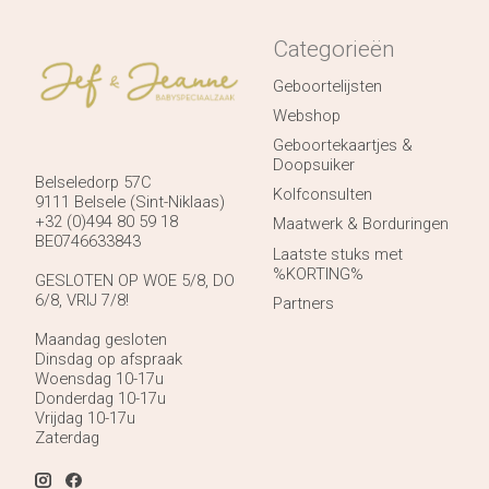
Categorieën
Geboortelijsten
Webshop
Geboortekaartjes &
Doopsuiker
Belseledorp 57C
Kolfconsulten
9111 Belsele (Sint-Niklaas)
+32 (0)494 80 59 18
Maatwerk & Borduringen
BE0746633843
Laatste stuks met
%KORTING%
GESLOTEN OP WOE 5/8, DO
6/8, VRIJ 7/8!
Partners
Maandag gesloten
Dinsdag op afspraak
Woensdag 10-17u
Donderdag 10-17u
Vrijdag 10-17u
Zaterdag