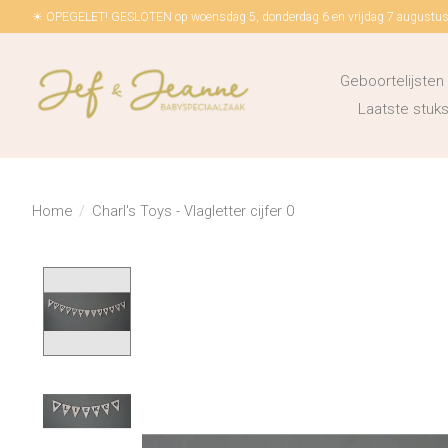
☀ OPEGELET! GESLOTEN op woensdag 5, donderdag 6 en vrijdag 7 augustus!
Geboortelijsten
Laatste stu
Home
/
Charl's Toys - Vlagletter cijfer 0
Product image slideshow Items