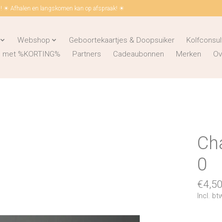
 ☀ Afhalen en langskomen kan op afspraak! ☀
Webshop
Geboortekaartjes & Doopsuiker
Kolfconsul
ks met %KORTING%
Partners
Cadeaubonnen
Merken
Ov
Cha
0
€4,5
Incl. bt