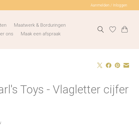
Aanmelden / Inloggen
ten
Maatwerk & Borduringen
er ons
Maak een afspraak
rl's Toys - Vlagletter cijfer
0
w