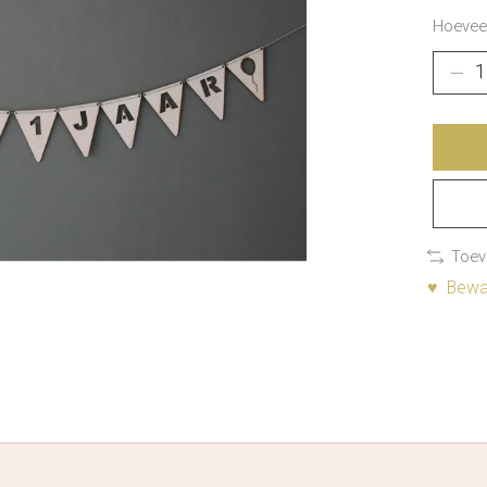
Hoeveel
Toev
♥ Bewaa