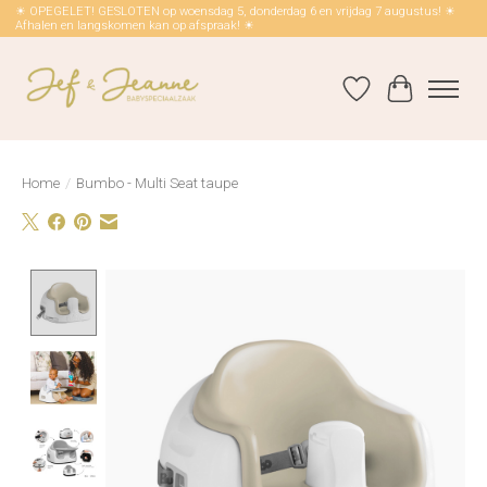
☀ OPEGELET! GESLOTEN op woensdag 5, donderdag 6 en vrijdag 7 augustus! ☀
Afhalen en langskomen kan op afspraak! ☀
Verlanglijst
Winkelwag
Home
/
Bumbo - Multi Seat taupe
Product image slideshow Items