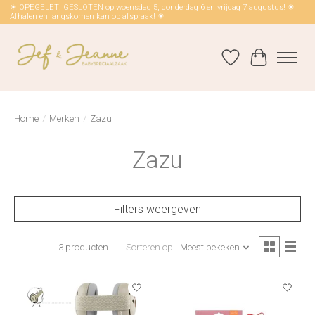
☀ OPEGELET! GESLOTEN op woensdag 5, donderdag 6 en vrijdag 7 augustus! ☀
Afhalen en langskomen kan op afspraak! ☀
Verlanglijst
Winkelwag
Home
/
Merken
/
Zazu
Zazu
Filters weergeven
3 producten
Sorteren op
Meest bekeken