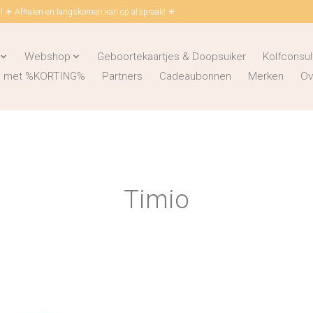
 ☀ Afhalen en langskomen kan op afspraak! ☀
Webshop
Geboortekaartjes & Doopsuiker
Kolfconsul
ks met %KORTING%
Partners
Cadeaubonnen
Merken
Ov
Timio