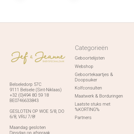
Categorieën
Geboortelijsten
Webshop
Geboortekaartjes &
Doopsuiker
Belseledorp 57C
Kolfconsulten
9111 Belsele (Sint-Niklaas)
+32 (0)494 80 59 18
Maatwerk & Borduringen
BE0746633843
Laatste stuks met
%KORTING%
GESLOTEN OP WOE 5/8, DO
6/8, VRIJ 7/8!
Partners
Maandag gesloten
Dinsdag op afspraak