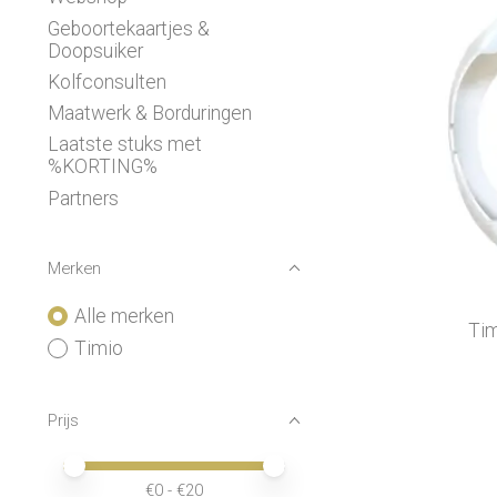
Geboortekaartjes &
Doopsuiker
Kolfconsulten
Maatwerk & Borduringen
Laatste stuks met
%KORTING%
Partners
Merken
Alle merken
Tim
Timio
Prijs
Minimale prijswaarde
Price maximum value
€
0
- €
20