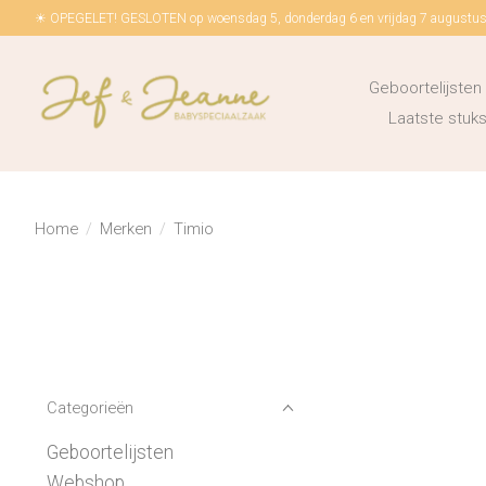
☀ OPEGELET! GESLOTEN op woensdag 5, donderdag 6 en vrijdag 7 augustus!
Geboortelijsten
Laatste stu
Home
/
Merken
/
Timio
Categorieën
Geboortelijsten
Webshop