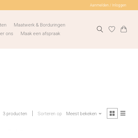
Aanmelden / Inloggen
ten
Maatwerk & Borduringen
er ons
Maak een afspraak
Sorteren op
Meest bekeken
3 producten