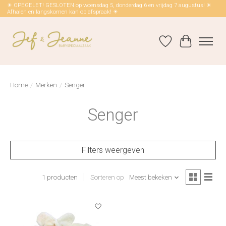
☀ OPEGELET! GESLOTEN op woensdag 5, donderdag 6 en vrijdag 7 augustus! ☀
Afhalen en langskomen kan op afspraak! ☀
Verlanglijst
Winkelwag
Home
/
Merken
/
Senger
Senger
Filters weergeven
1 producten
Sorteren op
Meest bekeken