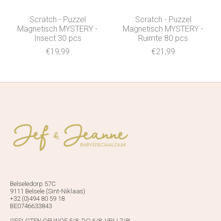
Scratch - Puzzel
Scratch - Puzzel
Magnetisch MYSTERY -
Magnetisch MYSTERY -
Insect 30 pcs
Ruimte 80 pcs
€19,99
€21,99
Belseledorp 57C
9111 Belsele (Sint-Niklaas)
+32 (0)494 80 59 18
BE0746633843
GESLOTEN OP WOE 5/8, DO 6/8, VRIJ 7/8!