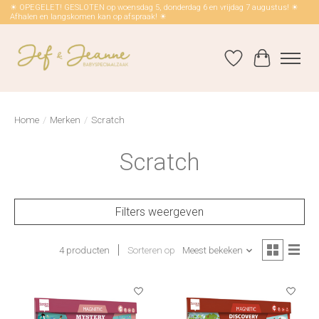
☀ OPEGELET! GESLOTEN op woensdag 5, donderdag 6 en vrijdag 7 augustus! ☀
Afhalen en langskomen kan op afspraak! ☀
Verlanglijst
Winkelwag
Home
/
Merken
/
Scratch
Scratch
Filters weergeven
4 producten
Sorteren op
Meest bekeken